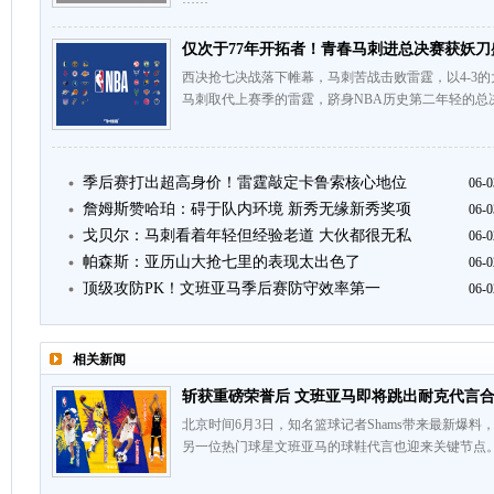
仅次于77年开拓者！青春马刺进总决赛获妖刀
西决抢七决战落下帷幕，马刺苦战击败雷霆，以4-3
马刺取代上赛季的雷霆，跻身NBA历史第二年轻的总决
季后赛打出超高身价！雷霆敲定卡鲁索核心地位
06-0
詹姆斯赞哈珀：碍于队内环境 新秀无缘新秀奖项
06-0
戈贝尔：马刺看着年轻但经验老道 大伙都很无私
06-0
帕森斯：亚历山大抢七里的表现太出色了
06-0
顶级攻防PK！文班亚马季后赛防守效率第一
06-0
相关新闻
斩获重磅荣誉后 文班亚马即将跳出耐克代言
北京时间6月3日，知名篮球记者Shams带来最新爆
另一位热门球星文班亚马的球鞋代言也迎来关键节点。