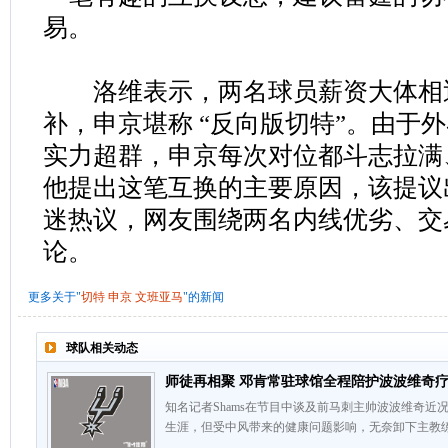
易。
洛维表示，两名球员薪资大体相
补，申京堪称 “反向版切特”。由于
实力超群，申京每次对位都斗志拉满
他提出这笔互换的主要原因，该提议
迷热议，网友围绕两名内线优劣、交
论。
更多关于"
切特
申京
文班亚马
"的新闻
球队相关动态
师徒再相聚 邓肯常驻球馆全程陪护波波维奇
知名记者Shams在节目中谈及前马刺主帅波波维奇
生涯，但受中风带来的健康问题影响，无奈卸下主教
……