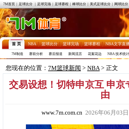
7M首页
|
足球比分
|
足球完场
|
足球赛程
|
棒球比分
|
美式足球比分
|
网球比分
首 页
NBA
篮球比分
篮球完场
篮球赛程
NBA文字直
7M制造
赛前分析
赛后报道
新闻流言
花絮花边
NBA 技术统
您现在的位置：
7M篮球新闻
>
NBA
> 正文
交易设想！切特申京互 申京
由
www.7m.com.cn
2026年06月03