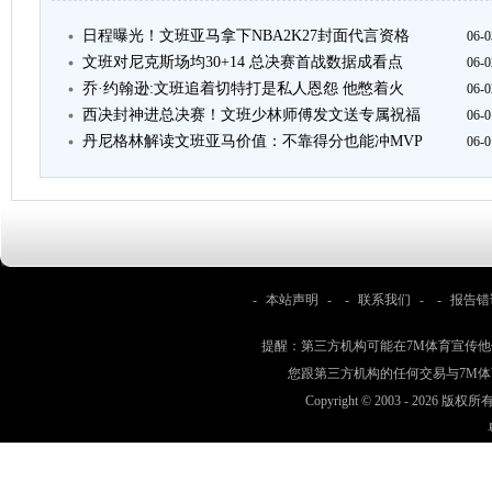
日程曝光！文班亚马拿下NBA2K27封面代言资格
06-0
文班对尼克斯场均30+14 总决赛首战数据成看点
06-0
乔·约翰逊:文班追着切特打是私人恩怨 他憋着火
06-0
西决封神进总决赛！文班少林师傅发文送专属祝福
06-0
丹尼格林解读文班亚马价值：不靠得分也能冲MVP
06-0
-
本站声明
- -
联系我们
- -
报告错
提醒：第三方机构可能在7M体育宣传
您跟第三方机构的任何交易与7M
Copyright © 2003 -
2026 版权所有 w