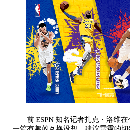
前 ESPN 知名记者扎克・洛维
一笔有趣的互换设想，建议雷霆的切