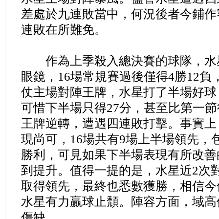
差處於九連敗當中，何況後者今鋪作
連敗在所難免。
作為上季殺入總決賽的球隊，水
眼鏡，16場常規賽過後僅得4勝12
仗主場對陣王牌，水星打了半場好球
可惜下半場只得27分，甚至比第一
王牌逆轉，遭遇四連敗打擊。事實上
現尚可，16場共有9場上半場領先，
勝利，可見如果下半場表現有所改善
到提升。值得一提的是，水星近2次
取得領先，最終也悉數獲勝，相信今
水星有力贏球止頹。陣容方面，域高
傷缺。