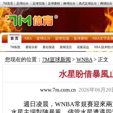
7M首页
|
足球比分
|
足球完场
|
足球赛程
|
棒球比分
|
美式足球比分
|
网球比分
首 页
NBA
篮球比分
篮球完场
篮球赛程
NBA文字直
7M制造
赛前分析
赛后报道
新闻流言
花絮花边
NBA 技术统
您现在的位置：
7M篮球新闻
>
WNBA
> 正文
水星盼借暴風
www.7m.com.cn
2026年06月2
週日凌晨，WNBA常規賽迎來兩
水星主場對陣暴風。儘管水星遭遇四