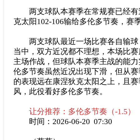
两支球队本赛季在常规赛已经有
克太阳102-106输给多伦多节奏，
两支球队最近一场比赛各自输球
当中，双方近况都不理想，本场比赛
主场作战，但球队本赛季主战的能力
伦多节奏虽然近况出现下滑，但从赛
的表现远在康涅狄克太阳之上，且赛
风，此役看好多伦多节奏。
让分推荐：多伦多节奏（-1.5）
时间：2026-06-20 07:30