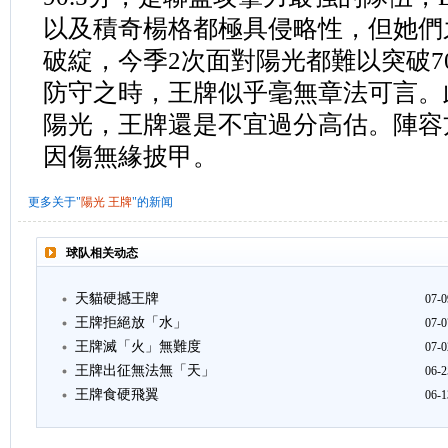
以及積奇楊格都極具侵略性，但她們
破綻，今季2次面對陽光都難以突破7
防守之時，王牌似乎毫無章法可言。
陽光，王牌還是不宜過分高估。陣容
因傷無緣披甲。
更多关于"
陽光
王牌
"的新闻
球队相关动态
天貓硬撼王牌
07-0
王牌拒絕放「水」
07-0
王牌滅「火」無難度
07-0
王牌出征無法無「天」
06-2
王牌食硬飛翼
06-1