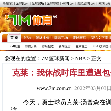
7M首页
|
足球比分
|
足球完场
|
足球赛程
|
棒球比分
|
美式足球比分
|
网球比分
首 页
NBA
篮球比分
篮球完场
篮球赛程
NBA文字直
7M制造
赛前分析
赛后报道
新闻流言
花絮花边
NBA 技术统
您现在的位置：
7M篮球新闻
>
NBA
> 正文
克莱：我休战时库里遭遇包
www.7m.com.cn
2022年03月03
今天，勇士球员克莱-汤普森在训
访。