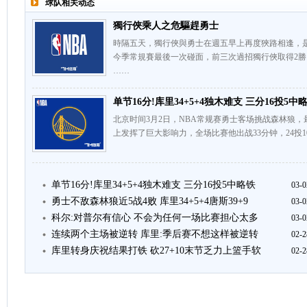
球队相关动态
獨行俠乘人之危驅趕勇士
時隔五天，獨行俠與勇士在週五早上再度狹路相逢，
今季常規賽最後一次碰面，前三次過招獨行俠取得2勝
……
单节16分!库里34+5+4独木难支 三分16投5中
北京时间3月2日，NBA常规赛勇士客场挑战森林狼
上发挥了巨大影响力，全场比赛他出战33分钟，24投10
单节16分!库里34+5+4独木难支 三分16投5中略铁
03-0
勇士不敌森林狼近5战4败 库里34+5+4唐斯39+9
03-0
科尔:对普尔有信心 不会为任何一场比赛担心太多
03-0
连续两个主场被逆转 库里:季后赛不想这样被逆转
02-2
库里转身庆祝结果打铁 砍27+10末节乏力上篮手软
02-2