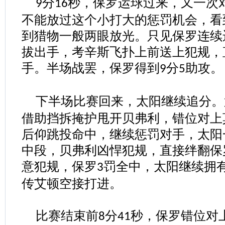
分
秒，保罗运球过来，又一次
9
16
不能放过这个小打大的惩罚机会，看
到猎物一般两眼放光。只见保罗连续
拔出手，考辛斯飞扑上前送上犯规，
手。半场战罢，保罗得到
分
助攻。
9
5
下半场比赛回来，太阳继续追分。
借助挡拆掩护甩开贝弗利，错位对上
后仰跳投命中，继续惩罚对手，太阳
中段，贝弗利凶悍犯规，直接绊翻保
意犯规，保罗
罚全中，太阳继续拥
3
传艾顿空接打进。
比赛结束前
分
秒，保罗错位对
8
41