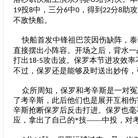
投
中，三分
中
，得到
分
助攻
19
8
6
0
22
8
不敌快船。
快船首发中锋祖巴茨因伤缺阵，泰
直接摆出小阵容。开场之后，背水一
打出
攻击波。保罗本节进攻效率
18-5
不过，保罗还是能够及时送出妙传，
众所周知，保罗和考辛斯是一对冤
了考辛斯，此后他们也是展开互相伤
辛斯抢断保罗后反击打进。保罗也毫
应，拿出了自己的*技——中投，对