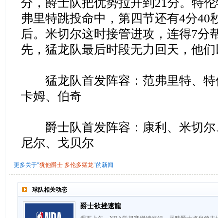
分，爵士队把优势拉开到21分。特
弗里特跳投命中，第四节还有4分40秒时
后。米切尔这时接管进攻，连得7分帮
先，猛龙队最后时段无力回天，他们以1
猛龙队首发阵容：范弗里特、特
卡姆、伯奇
爵士队首发阵容：康利、米切尔
尼尔、戈贝尔
更多关于"
犹他爵士
多伦多猛龙
"的新闻
球队相关动态
爵士欲挫速龍