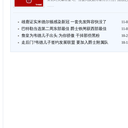
……
雄鹿证实米德尔顿感染新冠 一套先发阵容快没了
11-0
巴特勒当选第二周东部最佳 爵士铁闸获西部最佳
11-0
詹皇为韦德儿子出头:为你骄傲 干掉那些黑粉
10-2
走后门?韦德儿子签约发展联盟 要加入爵士附属队
10-1