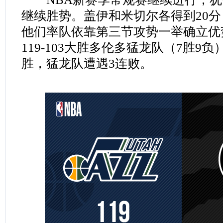
继续胜势。盖伊和米切尔各得到20
他们率队依靠第三节攻势一举确立优
119-103大胜多伦多猛龙队（7胜9
胜，猛龙队遭遇3连败。