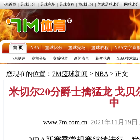
7M首页
|
足球比分
|
足球完场
|
足球赛程
|
棒球比分
|
美式足球比分
|
网球比分
首 页
NBA
篮球比分
篮球完场
篮球赛程
NBA文字直
7M制造
赛前分析
赛后报道
新闻流言
花絮花边
NBA 技术统
您现在的位置：
7M篮球新闻
>
NBA
> 正文
米切尔20分爵士擒猛龙 戈贝尔1
中
www.7m.com.cn
2021年11月19日
NBA新赛季常规赛继续进行，犹他