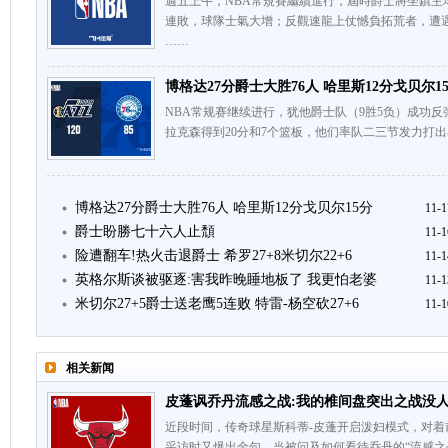
週五上午，NBA常規賽繼續進行，屆時爵士將坐鎮主
連敗，球隊士氣大增；反觀速龍上仗憾負拓荒者，遭
……
博格达27分爵士大胜76人 哈里斯12分戈贝尔1
NBA常规赛继续进行，犹他爵士队（9胜5负）成功反
拉克森得到20分和7个篮板，他们率队二三节发力打
博格达27分爵士大胜76人 哈里斯12分戈贝尔15分
11-1
爵士盼勝七十六人止頹
11-1
险遭翻车!热火击退爵士 希罗27+8米切尔22+6
11-1
英格尔斯谈被驱逐:害我昨晚睡地板了 我更怕老婆
11-1
米切尔27+5爵士送老鹰5连败 特雷-杨空砍27+6
11-1
相关新闻
皮蓬讽乔丹流感之战:我的椎间盘突出之战没人
近段时间，传奇球星斯科蒂-皮蓬开启泼妇模式，对
采访时又爆出金句。当被问及如何看待乔丹的“流感之