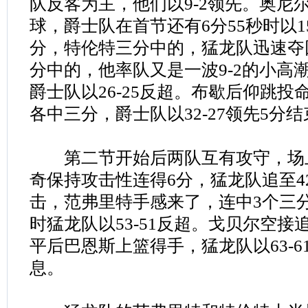
队反客为主，他们以9-2领先。奥尼
球，爵士队在首节还有6分55秒时以15
分，特伦特三分中的，猛龙队迅速夺
分中的，他率队又是一波9-2的小高
爵士队以26-25反超。布歇后仰跳
各中三分，爵士队以32-27领先5分
第二节开始后两队互有攻守，场
奇保持攻击性连得6分，猛龙队追至42
击，范弗里特手感来了，连中3个三分
时猛龙队以53-51反超。戈贝尔空接追
平后巴恩斯上篮得手，猛龙队以63-6
息。