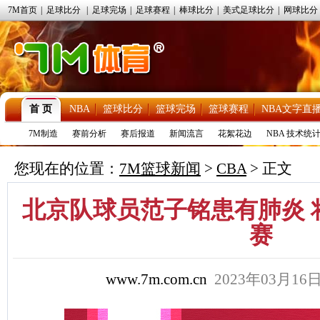
7M首页
|
足球比分
|
足球完场
|
足球赛程
|
棒球比分
|
美式足球比分
|
网球比分
首 页
NBA
篮球比分
篮球完场
篮球赛程
NBA文字直
7M制造
赛前分析
赛后报道
新闻流言
花絮花边
NBA 技术统
您现在的位置：
7M篮球新闻
>
CBA
> 正文
北京队球员范子铭患有肺炎 
赛
www.7m.com.cn
2023年03月16