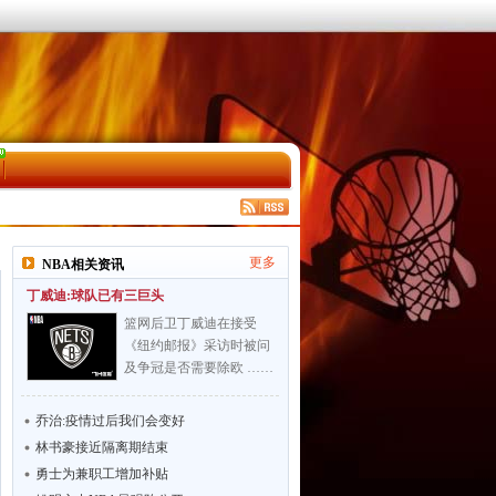
更多
NBA相关资讯
丁威迪:球队已有三巨头
篮网后卫丁威迪在接受
《纽约邮报》采访时被问
及争冠是否需要除欧 ……
乔治:疫情过后我们会变好
林书豪接近隔离期结束
勇士为兼职工增加补贴