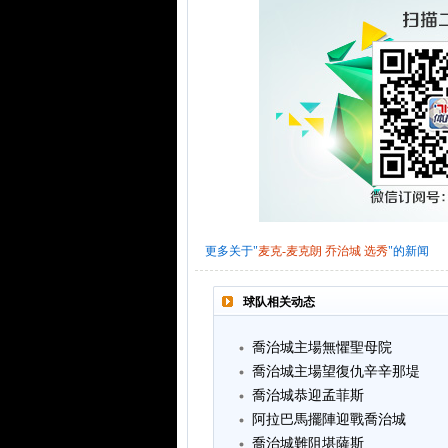
更多关于"
麦克-麦克朗
乔治城
选秀
"的新闻
球队相关动态
喬治城主場無懼聖母院
喬治城主場望復仇辛辛那堤
喬治城恭迎孟菲斯
阿拉巴馬擺陣迎戰喬治城
喬治城難阻堪薩斯