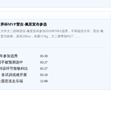
篮世界杯MVP雷吉-佩里宣布参选
大学大二前锋雷吉-佩里宣布参加2020年NBA选秀，不再返回大学。雷吉-佩
置为前锋，身高208cm，体重113kg，大二赛季场均17 ……
布今年参加选秀
03-30
2国手被预测选中
03-27
 特设环节致敬科比
03-27
 各试训或难开展
03-18
士愿意送走乐福
12-08