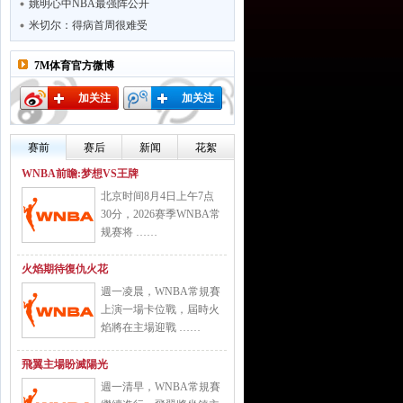
姚明心中NBA最强阵公开
米切尔：得病首周很难受
7M体育官方微博
加关注
加关注
赛前
赛后
新闻
花絮
WNBA前瞻:梦想VS王牌
北京时间8月4日上午7点
30分，2026赛季WNBA常
规赛将 ……
火焰期待復仇火花
週一凌晨，WNBA常規賽
上演一場卡位戰，屆時火
焰將在主場迎戰 ……
飛翼主場盼滅陽光
週一清早，WNBA常規賽