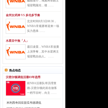
繼續進行，飛翼將坐鎮主
場迎戰陽光，後 ……
金州女武神 VS 多伦多节奏
北京时间8月3日08:30，
WNBA常规赛将迎来一场
实力悬殊 ……
水星目中無「人」
週日凌晨，WNBA常規賽
上演爭奪，其中水星將主
場迎戰自由人。 ……
热点动态
汉密尔顿调侃活塞03年选秀
前NBA活塞队球员理查
德-汉密尔顿此前在做客
一档节目时，向主 ……
米利西奇回应甜瓜韦德调侃