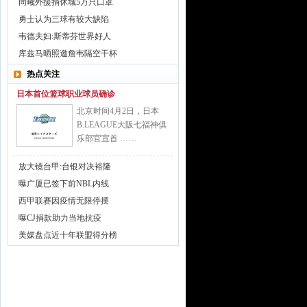
同曦外援捐休城5万只口罩
勇士认为三球有较大缺陷
韦德夫妇:斯蒂芬世界好人
库兹马晒照邀詹韦隔空干杯
热点关注
日本首位篮球职业球员确诊
北京时间4月2日，日本
B.LEAGUE大阪七福神俱
乐部官宣首 ……
放大镜台甲:台银对决裕隆
曝广厦已签下前NBL内线
西甲联赛因疫情无限停摆
曝CJ捐款助力当地抗疫
美媒盘点近十年联盟得分榜