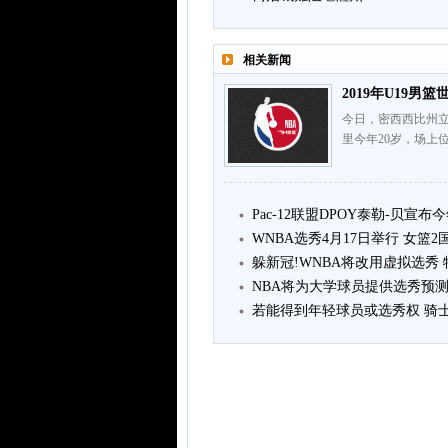
相关新闻
2019年U19男
今日，密西西比州立
里今年20岁，场上位
Pac-12联盟DPOY泰勒-贝宣
WNBA选秀4月17日举行 女篮
躲新冠!WNBA将改用虚拟选秀
NBA将为大学球员提供选秀预测
若能得到年轻球员或选秀权 骑