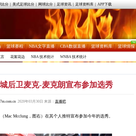
球比分
|
美式足球比分
|
网球比分
|
足球资讯
|
足球资料库
|
APP下载
场
篮球赛程
NBA文字直播
CBA数据直播
篮球资料库
篮球情报
流言
花絮花边
NBA 技术统计
WNBA 技术统计
城后卫麦克-麦克朗宣布参加选秀
7m.com.cn
2020年03月30日 来源：
直播吧
ac Mcclung，图右）在其个人推特宣布参加今年的选秀。