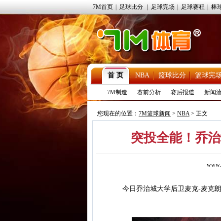
7M首页
|
足球比分
|
足球完场
|
足球赛程
|
棒
首 页
NBA
篮球比分
篮球完
7M制造
赛前分析
赛后报道
新闻
您现在的位置：
7M篮球新闻
>
NBA
> 正文
突投全能！乔治
www.
今日乔治城大学后卫麦克-麦克朗（M