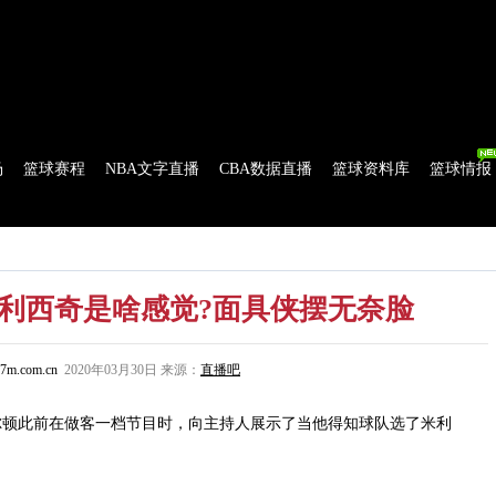
球比分
|
美式足球比分
|
网球比分
|
足球资讯
|
足球资料库
|
APP下载
场
篮球赛程
NBA文字直播
CBA数据直播
篮球资料库
篮球情报
流言
花絮花边
NBA 技术统计
WNBA 技术统计
利西奇是啥感觉?面具侠摆无奈脸
7m.com.cn
2020年03月30日 来源：
直播吧
顿此前在做客一档节目时，向主持人展示了当他得知球队选了米利