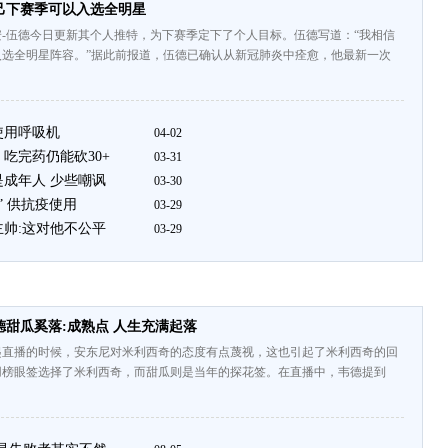
己下赛季可以入选全明星
-伍德今日更新其个人推特，为下赛季定下了个人目标。伍德写道：“我相信
入选全明星阵容。”据此前报道，伍德已确认从新冠肺炎中痊愈，他最新一次
使用呼吸机
04-02
吃完药仍能砍30+
03-31
是成年人 少些嘲讽
03-30
” 供抗疫使用
03-29
主帅:这对他不公平
03-29
甜瓜奚落:成熟点 人生充满起落
起直播的时候，安东尼对米利西奇的态度有点蔑视，这也引起了米利西奇的回
塞用榜眼签选择了米利西奇，而甜瓜则是当年的探花签。在直播中，韦德提到