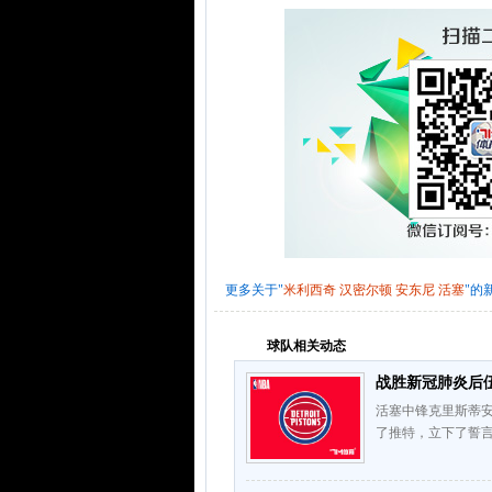
更多关于"
米利西奇
汉密尔顿
安东尼
活塞
"的
球队相关动态
战胜新冠肺炎后
活塞中锋克里斯蒂安
了推特，立下了誓言