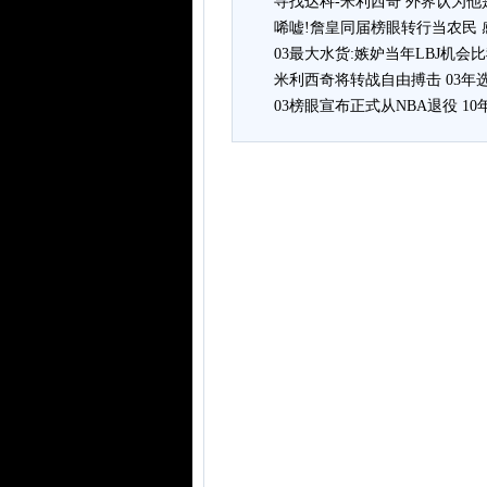
寻找达科-米利西奇 外界认为
唏嘘!詹皇同届榜眼转行当农民
03最大水货:嫉妒当年LBJ机会
米利西奇将转战自由搏击 03年
03榜眼宣布正式从NBA退役 1