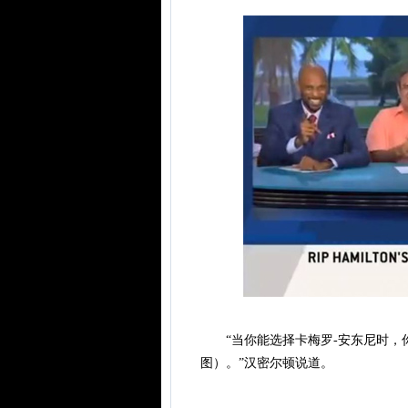
“当你能选择卡梅罗-安东尼时，
图）。”汉密尔顿说道。