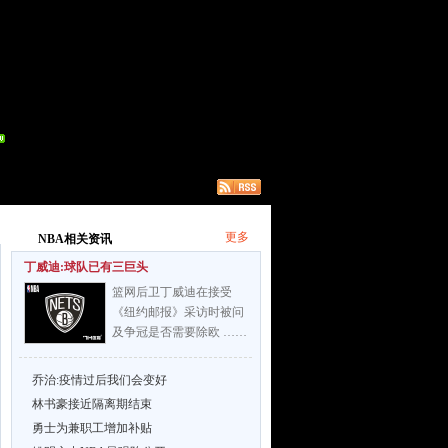
更多
NBA相关资讯
丁威迪:球队已有三巨头
篮网后卫丁威迪在接受
《纽约邮报》采访时被问
及争冠是否需要除欧 ……
乔治:疫情过后我们会变好
林书豪接近隔离期结束
勇士为兼职工增加补贴