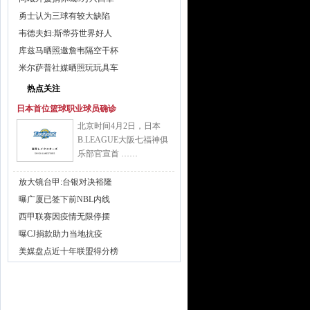
勇士认为三球有较大缺陷
韦德夫妇:斯蒂芬世界好人
库兹马晒照邀詹韦隔空干杯
米尔萨普社媒晒照玩玩具车
热点关注
日本首位篮球职业球员确诊
北京时间4月2日，日本
B.LEAGUE大阪七福神俱
乐部官宣首 ……
放大镜台甲:台银对决裕隆
曝广厦已签下前NBL内线
西甲联赛因疫情无限停摆
曝CJ捐款助力当地抗疫
美媒盘点近十年联盟得分榜