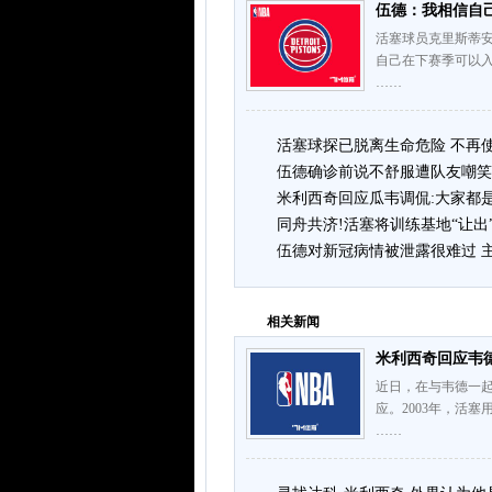
伍德：我相信自
活塞球员克里斯蒂安
自己在下赛季可以
……
活塞球探已脱离生命危险 不再
伍德确诊前说不舒服遭队友嘲笑 
米利西奇回应瓜韦调侃:大家都
同舟共济!活塞将训练基地“让出
伍德对新冠病情被泄露很难过 
相关新闻
米利西奇回应韦德
近日，在与韦德一
应。2003年，活
……