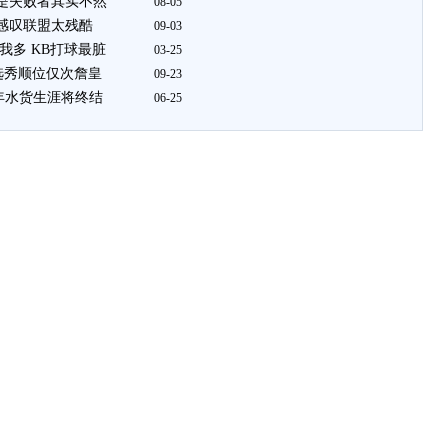
他是失败者其实不然
08-05
 感叹联盟太残酷
09-03
比我多 KB打球最脏
03-25
选秀顺位仅次詹皇
09-23
0年水货生涯将终结
06-25