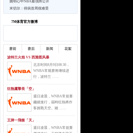
姚明心中NBA最强阵公开
米切尔：得病首周很难受
7M体育官方微博
加关注
加关注
赛前
赛后
新闻
花絮
波特兰火焰 VS 西雅图风暴
北京时间8月9日08:30，
WNBA常规赛将继续进
行，波特兰 ……
狂熱鷹擊長「空」
週日凌晨，WNBA常規賽
繼續進行，屆時狂熱將作
客挑戰天空。雖 ……
王牌一飛衝「天」
週日凌晨，WNBA常規賽