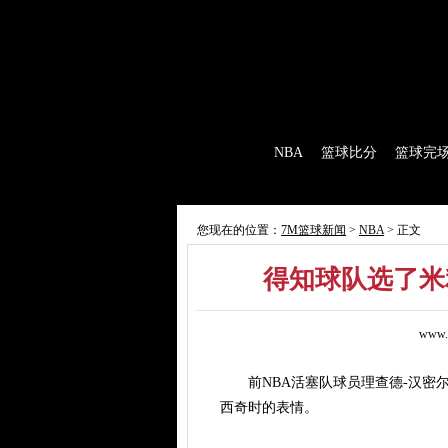
7M首页
|
足球比分
|
足球完场
|
足球赛程
|
棒
首 页
NBA
篮球比分
篮球完
7M制造
赛前分析
赛后报道
新闻
您现在的位置：
7M篮球新闻
>
NBA
> 正文
得知球队选了米
www.
前NBA活塞队球员理查德-汉密尔
西奇时的表情。