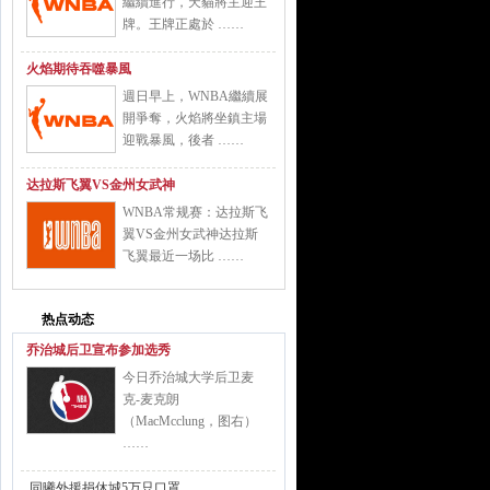
繼續進行，天貓將主迎王
牌。王牌正處於 ……
火焰期待吞噬暴風
週日早上，WNBA繼續展
開爭奪，火焰將坐鎮主場
迎戰暴風，後者 ……
达拉斯飞翼VS金州女武神
WNBA常规赛：达拉斯飞
翼VS金州女武神达拉斯
飞翼最近一场比 ……
热点动态
乔治城后卫宣布参加选秀
今日乔治城大学后卫麦
克-麦克朗
（MacMcclung，图右）
……
同曦外援捐休城5万只口罩