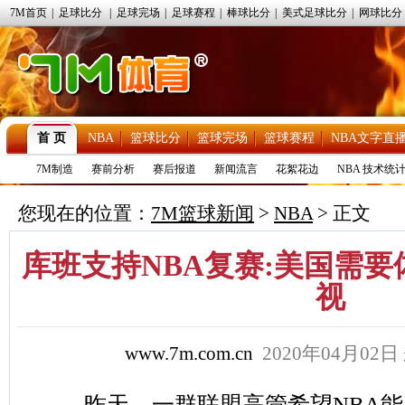
7M首页
|
足球比分
|
足球完场
|
足球赛程
|
棒球比分
|
美式足球比分
|
网球比分
首 页
NBA
篮球比分
篮球完场
篮球赛程
NBA文字直
7M制造
赛前分析
赛后报道
新闻流言
花絮花边
NBA 技术统
您现在的位置：
7M篮球新闻
>
NBA
> 正文
库班支持NBA复赛:美国需要
视
www.7m.com.cn
2020年04月02日
昨天，一群联盟高管希望NBA能