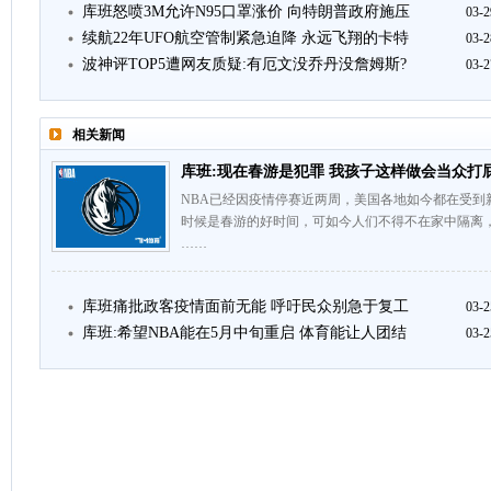
库班怒喷3M允许N95口罩涨价 向特朗普政府施压
03-2
续航22年UFO航空管制紧急迫降 永远飞翔的卡特
03-2
波神评TOP5遭网友质疑:有厄文没乔丹没詹姆斯?
03-2
相关新闻
库班:现在春游是犯罪 我孩子这样做会当众打
NBA已经因疫情停赛近两周，美国各地如今都在受到
时候是春游的好时间，可如今人们不得不在家中隔离
……
库班痛批政客疫情面前无能 呼吁民众别急于复工
03-2
库班:希望NBA能在5月中旬重启 体育能让人团结
03-2