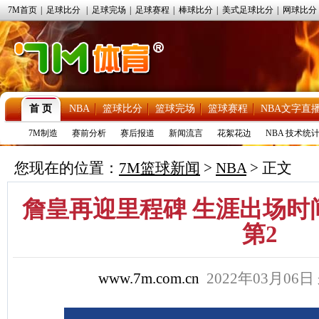
7M首页
|
足球比分
|
足球完场
|
足球赛程
|
棒球比分
|
美式足球比分
|
网球比分
首 页
NBA
篮球比分
篮球完场
篮球赛程
NBA文字直
7M制造
赛前分析
赛后报道
新闻流言
花絮花边
NBA 技术统
您现在的位置：
7M篮球新闻
>
NBA
> 正文
詹皇再迎里程碑 生涯出场时
第2
www.7m.com.cn
2022年03月06日