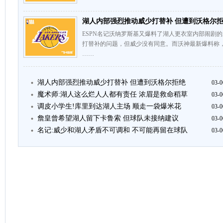
湖人内部强烈推动威少打替补 但遭到沃格尔
ESPN名记沃纳罗斯基又爆料了湖人更衣室内部闹剧
打替补的问题，但威少没有同意。而沃神最新爆料称
……
湖人内部强烈推动威少打替补 但遭到沃格尔拒绝
03-0
魔术师:湖人这么烂人人都有责任 浓眉是救命稻草
03-0
调皮小学生!库里到达湖人主场 顺走一袋爆米花
03-0
詹皇曾希望湖人留下卡鲁索 但球队未接纳建议
03-0
名记:威少和湖人矛盾不可调和 不可能再留在球队
03-0