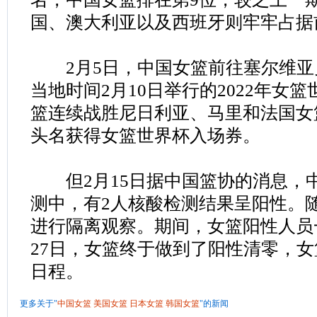
国、澳大利亚以及西班牙则牢牢占据
2月5日，中国女篮前往塞尔维亚
当地时间2月10日举行的2022年女
篮连续战胜尼日利亚、马里和法国女
头名获得女篮世界杯入场券。
但2月15日据中国篮协的消息，
测中，有2人核酸检测结果呈阳性。
进行隔离观察。期间，女篮阳性人员
27日，女篮终于做到了阳性清零，
日程。
更多关于"
中国女篮
美国女篮
日本女篮
韩国女篮
"的新闻