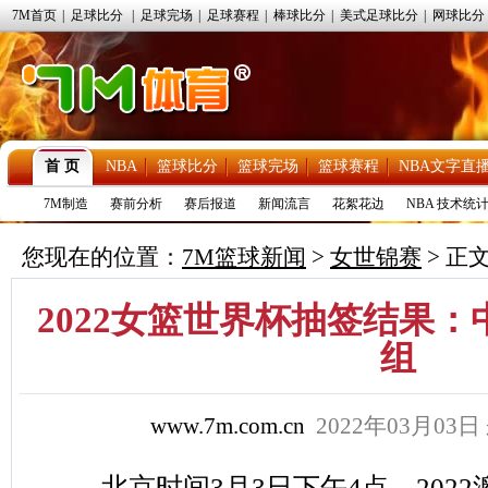
7M首页
|
足球比分
|
足球完场
|
足球赛程
|
棒球比分
|
美式足球比分
|
网球比分
首 页
NBA
篮球比分
篮球完场
篮球赛程
NBA文字直
7M制造
赛前分析
赛后报道
新闻流言
花絮花边
NBA 技术统
您现在的位置：
7M篮球新闻
>
女世锦赛
> 正
2022女篮世界杯抽签结果
组
www.7m.com.cn
2022年03月03日
北京时间3月3日下午4点，2022