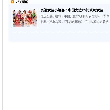
相关新闻
奥运女篮小组赛：中国女篮VS比利时女篮
奥运女篮小组赛：中国女篮VS比利时女篮时间：2021-08-
败澳大利亚女篮，球队顺利锁定一个小组赛出线名额，