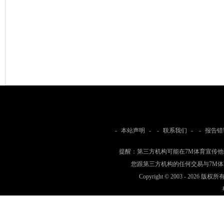
-
本站声明
- -
联系我们
- -
报告错
提醒：第三方机构可能在7M体育宣传
您跟第三方机构的任何交易与7M
Copyright © 2003 -
2026 版权所有 w