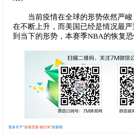
当前疫情在全球的形势依然严峻
在不断上升，而美国已经是情况最严
到当下的形势，本赛季NBA的恢复
更多关于"
诺维茨基
独行侠
"的新闻