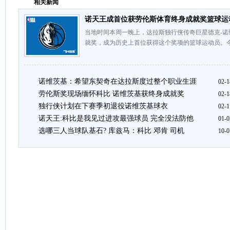
相关新闻
诺天王成首位获劳伦斯体育终身成就奖篮球运
当地时间本周一晚上，达拉斯独行侠传奇巨星德克-诺维
就奖，成为历史上首位获得这个奖项的篮球运动员。今
诺维茨基：希望东契奇在达拉斯度过整个职业生涯
02-1
劳伦斯奖现场缅怀科比 诺维茨基获终身成就奖
02-1
独行侠计划在下赛季初退役诺维茨基球衣
02-1
诺天王:科比是我见过进攻最强球员 完全没法防他
01-0
选哪三人当球队基石? 库兹马：科比 邓肯 司机
10-0