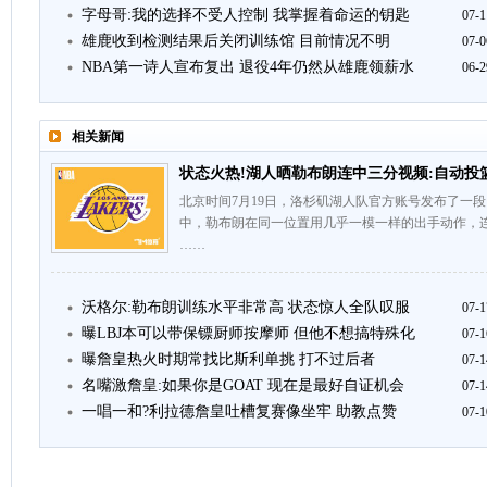
字母哥:我的选择不受人控制 我掌握着命运的钥匙
07-1
雄鹿收到检测结果后关闭训练馆 目前情况不明
07-0
NBA第一诗人宣布复出 退役4年仍然从雄鹿领薪水
06-2
相关新闻
状态火热!湖人晒勒布朗连中三分视频:自动投
北京时间7月19日，洛杉矶湖人队官方账号发布了一
中，勒布朗在同一位置用几乎一模一样的出手动作，
……
沃格尔:勒布朗训练水平非常高 状态惊人全队叹服
07-1
曝LBJ本可以带保镖厨师按摩师 但他不想搞特殊化
07-1
曝詹皇热火时期常找比斯利单挑 打不过后者
07-1
名嘴激詹皇:如果你是GOAT 现在是最好自证机会
07-1
一唱一和?利拉德詹皇吐槽复赛像坐牢 助教点赞
07-1