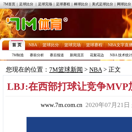
7M首页
|
足球比分
|
足球完场
|
足球赛程
|
棒球比分
|
美式足球比分
|
网球比分
首 页
NBA
篮球比分
篮球完场
篮球赛程
NBA文字直
7M制造
赛前分析
赛后报道
新闻流言
花絮花边
NBA 技术统
您现在的位置：
7M篮球新闻
>
NBA
> 正文
LBJ:在西部打球让竞争MV
www.7m.com.cn
2020年07月21日