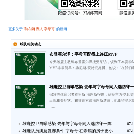
更多关于"
勒布朗
湖人
字母哥
"的新闻
球队相关动态
布登霍尔泽：字母哥配得上连庄MVP
今天雄鹿主教练布登霍尔泽接受采访，谈到了本赛季M
MVP非常简单：扬尼斯-安特托昆博。他说：“在我们
雄鹿控卫自曝感染 去年与字母哥同入选防守
据雅虎体育记者克里斯-海恩斯报道，雄鹿主力控卫埃
出现相关症状。布莱德索跟海恩斯透露，他希望能尽快
……
雄鹿控卫自曝感染 去年与字母哥同入选防守一阵
07-1
雄鹿队员满意复赛条件 字母哥:在希腊的房子更小
07-1