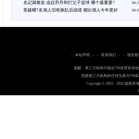
名记讽詹皇:追赶乔丹和打父子篮球 哪个最重要?
04-1
美媒晒7名湖人旧将换队后战绩 都比湖人今年更好
04-1
-
本站声明
- -
联系我们
- -
报告错
提醒：第三方机构可能在7M体育宣传
您跟第三方机构的任何交易与7M
Copyright © 2003 -
2026 版权所有 w