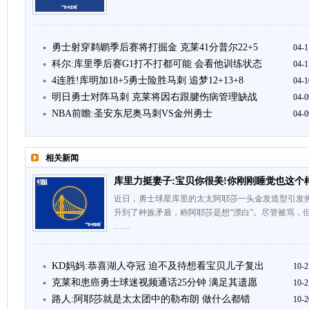
勇士射穿鹈鹕季后赛将打掘金 克莱41分普尔22+5
04-1
科尔:库里季后赛G1打不打都可能 会看他训练状态
04-1
4连胜!库明加18+5勇士险胜马刺 追梦12+13+8
04-1
明日勇士对阵马刺 克莱将因右跟腱伤病管理缺战
04-0
NBA前瞻:圣安东尼奥马刺VS金州勇士
04-0
相关新闻
库里力挺妻子:宝贝你很美!你刚刚睡觉也这个
近日，勇士球星库里的太太阿耶莎一头金发造型引发
升到了种族矛盾，称阿耶莎是想“漂白”。尽管被骂，
……
KD妈妈:恭喜湖人夺冠 迫不及待想看宝贝儿子复出
10-2
克莱和患癌勇士球迷视频通话25分钟 满足其遗愿
10-2
路人:阿耶莎就是太太团中的勒布朗 做什么都错
10-2