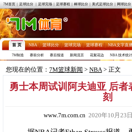
7M首页
|
足球比分
|
足球完场
|
足球赛程
|
棒球比分
|
美式足球比分
|
网球比分
首 页
NBA
篮球比分
篮球完场
篮球赛程
NBA文字直
7M制造
赛前分析
赛后报道
新闻流言
花絮花边
NBA 技术统
您现在的位置：
7M篮球新闻
>
NBA
> 正文
勇士本周试训阿夫迪亚 后者
刻
www.7m.com.cn
2020年10月23
据NBA记者Ethan Strauss报