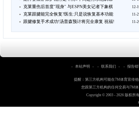
克莱重伤后首度"现身" 与ESPN美女记者下象棋
12-1
克莱跟腱能完全恢复?医生:只是说恢复基本功能
11-2
跟腱修复手术成功!汤普森预计将完全康复 祝福!
11-2
-
本站声明
- -
联系我们
- -
报告错
提醒：第三方机构可能在7M体育宣传
您跟第三方机构的任何交易与7M
Copyright © 2003 -
2026 版权所有 w