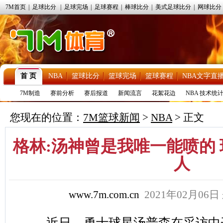
7M首页
|
足球比分
|
足球完场
|
足球赛程
|
棒球比分
|
美式足球比分
|
网球比分
首 页
NBA
篮球比分
篮球完场
篮球赛程
NBA文字直
7M制造
赛前分析
赛后报道
新闻流言
花絮花边
NBA 技术统
您现在的位置：
7M篮球新闻
>
NBA
> 正文
格林:汤神曾是我唯一能喷的
人
www.7m.com.cn
2021年02月06日
近日，勇士球星汤普森在采访中