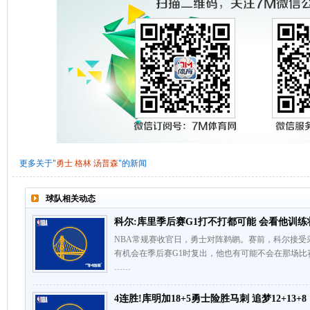
更多关于"
勇士
格林
汤普森
"的新闻
球队相关动态
科尔:库里季后赛G1打不打都可能 会看他训练
NBA常规赛收官日，勇士对阵鹈鹕。赛前，科尔接受
有机会在季后赛G1时复出，他也有可能不会在那场比
……
4连胜!库明加18+5勇士险胜马刺 追梦12+13+8