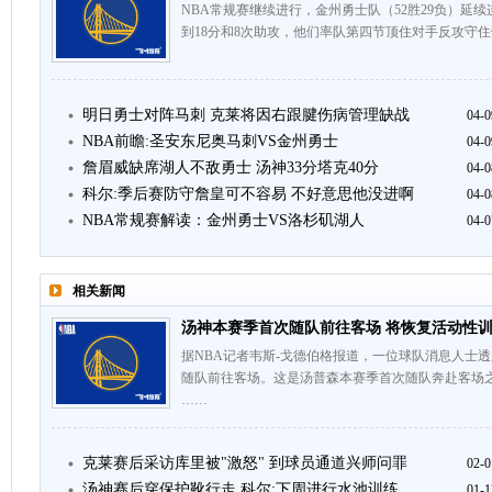
NBA常规赛继续进行，金州勇士队（52胜29负）延续
到18分和8次助攻，他们率队第四节顶住对手反攻守住领
明日勇士对阵马刺 克莱将因右跟腱伤病管理缺战
04-0
NBA前瞻:圣安东尼奥马刺VS金州勇士
04-0
詹眉威缺席湖人不敌勇士 汤神33分塔克40分
04-0
科尔:季后赛防守詹皇可不容易 不好意思他没进啊
04-0
NBA常规赛解读：金州勇士VS洛杉矶湖人
04-0
相关新闻
汤神本赛季首次随队前往客场 将恢复活动性
据NBA记者韦斯-戈德伯格报道，一位球队消息人士
随队前往客场。这是汤普森本赛季首次随队奔赴客场
……
克莱赛后采访库里被"激怒" 到球员通道兴师问罪
02-0
汤神赛后穿保护靴行走 科尔:下周进行水池训练
01-1