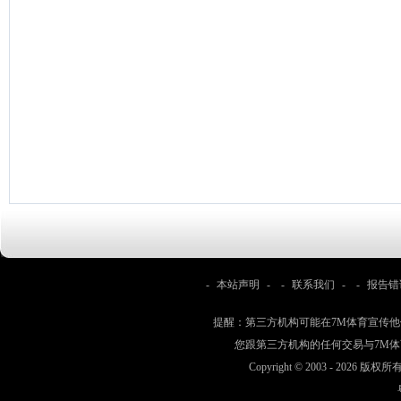
-
本站声明
- -
联系我们
- -
报告错
提醒：第三方机构可能在7M体育宣传
您跟第三方机构的任何交易与7M
Copyright © 2003 -
2026 版权所有 w