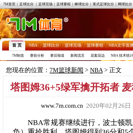
7M首页
|
足球比分
|
足球完场
|
足球赛程
|
棒球比分
|
美式足球比分
|
网球比分
首 页
NBA
篮球比分
篮球完场
篮球赛程
NBA文字直
7M制造
赛前分析
赛后报道
新闻流言
花絮花边
NBA 技术统
您现在的位置：
7M篮球新闻
>
NBA
> 正文
塔图姆36+5绿军擒开拓者 麦
www.7m.com.cn
2020年02月26日
NBA常规赛继续进行，波士顿凯尔
负）重拾胜利。塔图姆得到36分和5