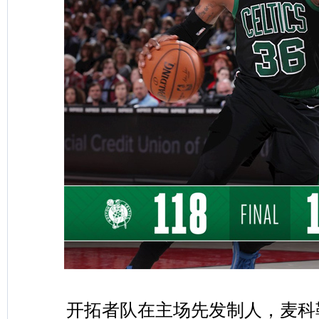
开拓者队在主场先发制人，麦科