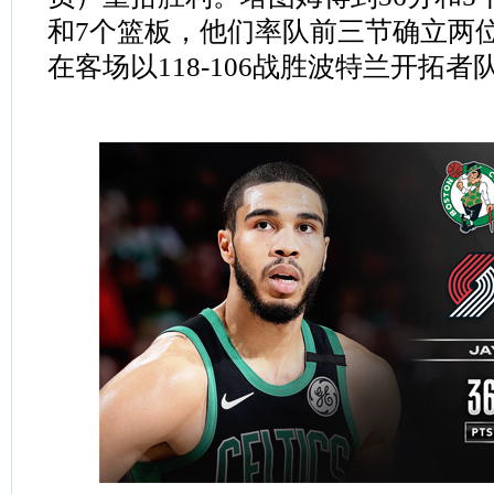
和7个篮板，他们率队前三节确立两
在客场以118-106战胜波特兰开拓者