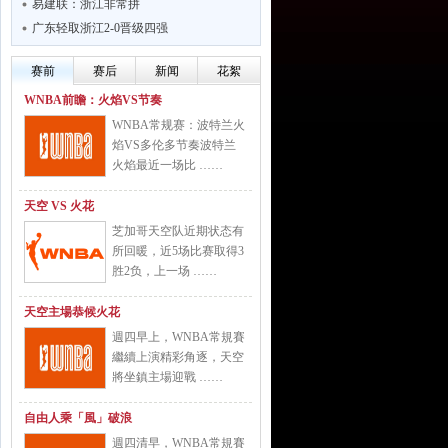
易建联：浙江非常拼
广东轻取浙江2-0晋级四强
赛前
赛后
新闻
花絮
WNBA前瞻：火焰VS节奏
WNBA常规赛：波特兰火
焰VS多伦多节奏波特兰
火焰最近一场比 ……
天空 VS 火花
芝加哥天空队近期状态有
所回暖，近5场比赛取得3
胜2负，上一场 ……
天空主場恭候火花
週四早上，WNBA常規賽
繼續上演精彩角逐，天空
將坐鎮主場迎戰 ……
自由人乘「風」破浪
週四清早，WNBA常規賽