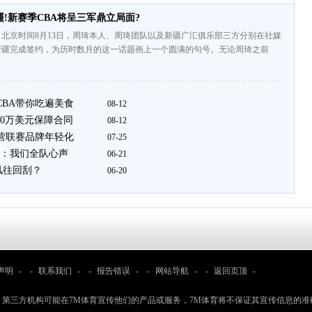
!新赛季CBA将呈三军鼎立局面?
北京时间8月13日，周琦本人、周琦团队以及新疆广汇俱乐部三方分别在社媒
新疆完成签约，为历时数月的这一话题画上一个圆满的句号。无论周琦之前
CBA带你吃遍美食
08-12
60万美元保障合同
08-12
运营联赛品牌年轻化
07-25
：我们全队心声
06-21
风往回刮？
06-20
声明
- -
联系我们
- -
报告错误
- -
网站导航
- -
返回页顶
-
：第三方机构可能在7M体育宣传他们的产品或服务，7M体育将不保证其宣传信息的准