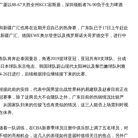
以88-67大胜全州KCC宙斯盾，深圳领航者76-90负于生力啤酒
新疆广汇也将在近期开启自己的热身赛，广东队已于17日上午赶赴
里和新疆广汇、德国EWE奥尔登堡以及俄罗斯诺夫哥罗德交手，进行中
将奔赴泰国曼谷，角逐2019篮球亚冠，亚冠共有8支球队、分成
和日本球队东京电击、韩国球队蔚山现代太阳神以及黎巴嫩球队利雅
4-26日进行，后续根据排位继续接下来的比赛。
据此前的安排，代表中国男篮出战世界杯的易建联及赵睿目前正在
冠赛事，除了这两员大不会随队之外，广东目前的伤病情况比较严
、从国家队归来的任骏飞也有类似的情况，这三人能否上场需到时视
在休养。
着一队训练，在CBA新赛季球员注册中俱乐部上调了五名球员，对
不错的亮相机会，这几人的表现如何是届时值得关注的焦点，另外广