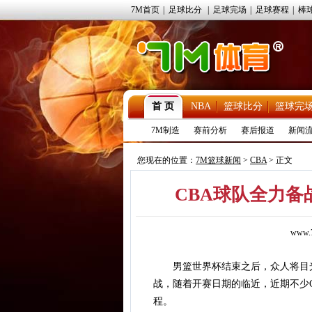
7M首页
|
足球比分
|
足球完场
|
足球赛程
|
棒
首 页
NBA
篮球比分
篮球完
7M制造
赛前分析
赛后报道
新闻
您现在的位置：
7M篮球新闻
>
CBA
> 正文
CBA球队全力备
www.7
男篮世界杯结束之后，众人将目光调转
战，随着开赛日期的临近，近期不少
程。