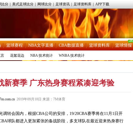
球比分
|
美式足球比分
|
网球比分
|
足球资讯
|
足球资料库
|
APP下载
场
篮球赛程
NBA文字直播
CBA数据直播
篮球资料库
篮球情报
流言
花絮花边
NBA 技术统计
WNBA 技术统计
战新赛季 广东热身赛程紧凑迎考验
m.com.cn
2019年09月18日 来源：7M体育
会国内，根据CBA公司的安排，19/20CBA赛季将在11月1日开
CBA球队都进入更加紧张的备战阶段，多支球队在最近迎来热身赛行