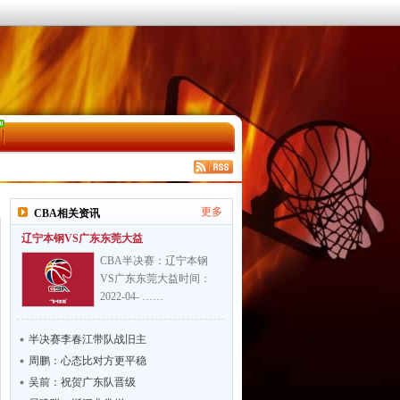
更多
CBA相关资讯
辽宁本钢VS广东东莞大益
CBA半决赛：辽宁本钢
VS广东东莞大益时间：
2022-04- ……
半决赛李春江带队战旧主
周鹏：心态比对方更平稳
吴前：祝贺广东队晋级