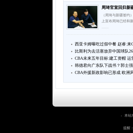
周琦官宣回归新疆
（周琦与新疆签约）
上宣布周琦已经和
……
西亚卡姆曝吃过假中餐 赵睿:来
比斯利为去活塞放弃中国球队2
CBA未来五年目标:建工资帽 
韩德君向广东队下战书？郭士强
CBA外援新政影响已形成 欧洲
-
本站
提醒