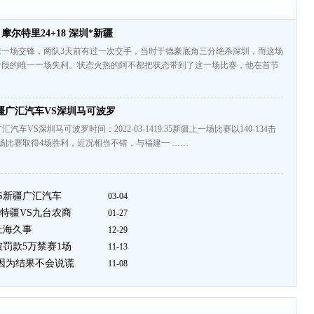
 摩尔特里24+18 深圳*新疆
来一场交锋，两队3天前有过一次交手，当时于德豪底角三分绝杀深圳，而这场
阶段的唯一一场失利。状态火热的阿不都把状态带到了这一场比赛，他在首节
疆广汇汽车VS深圳马可波罗
汽车VS深圳马可波罗时间：2022-03-1419:35新疆上一场比赛以140-134击
场比赛取得4场胜利，近况相当不错，与福建一 ……
S新疆广汇汽车
03-04
特疆VS九台农商
01-27
上海久事
12-29
罚款5万禁赛1场
11-13
 因为结果不会说谎
11-08