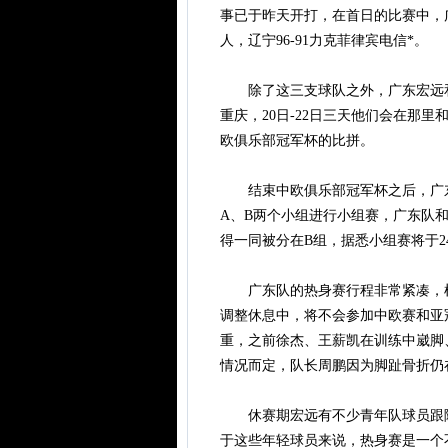
事已于昨天开打，在首日的比赛中，广厦
人，辽宁96-91力克菲律宾电信*。
除了这三支球队之外，广东宏远和
重庆，20日-22日三天他们会在那
欧俱乐部冠军杯的比拼。
结束中欧俱乐部冠军杯之后，广东队
A、B两个小组进行小组赛，广东队
得一同被分在B组，据悉小组赛将于2
广东队的热身赛行程非常紧凑，根
调整休息中，将不会参加中欧赛和亚
重，之前徐杰、王薪凯在训练中崴脚
情况而定，队长周鹏因为脚趾骨折仍
休赛期宏远有不少青年队球员跟随
于这些年轻球员来说，热身赛是一个