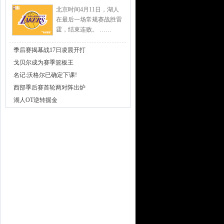
北京时间4月11日，湖人
在最后一场常规赛战胜雷
霆，结束连败。 ……
季后赛揭幕战17日凌晨开打
戈贝尔成为赛季篮板王
名记:沃格尔已确定下课!
西部季后赛首轮两对阵出炉
湖人OT逆转掘金