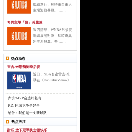
繼續進行，屆時由自由人
主場迎戰暴風。 ……
奇異主場「飛」黃騰達
週四清早，WNBA常規賽
繼續展開對決，屆時奇異
將主迎飛翼。奇 ……
热点动态
雷吉-米勒预测季后赛
近日，NBA名宿雷吉-米
勒在《DanPatrickShow》
……
库班:MVP会选约基奇
KD: 同城竞争是好事
纳什：我们是一支新球队
热点关注
甜瓜:放下冠军执念很快乐