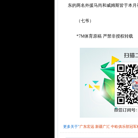
东的两名外援马尚和威姆斯皆于本月
（七爷）
*7M体育原稿 严禁非授权转载
更多关于"
广东宏远
新疆广汇
中欧俱乐部冠军